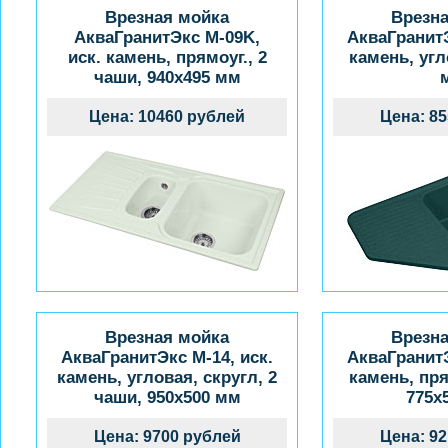
Врезная мойка
Врезн
АкваГранитЭкс M-09K,
АкваГранитЭ
иск. камень, прямоуг., 2
камень, угл
чаши, 940x495 мм
Цена: 10460 рублей
Цена: 8
Врезная мойка
Врезн
АкваГранитЭкс M-14, иск.
АкваГранитЭ
камень, угловая, скругл, 2
камень, пря
чаши, 950x500 мм
775x
Цена: 9700 рублей
Цена: 9