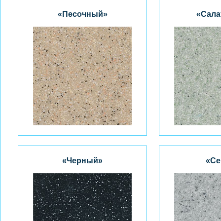
«Песочный»
«Сала
«Черный»
«Се