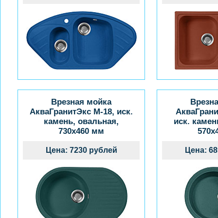
Врезная мойка
Врезн
АкваГранитЭкс M-18, иск.
АкваГрани
камень, овальная,
иск. камен
730x460 мм
570x
Цена: 7230 рублей
Цена: 6