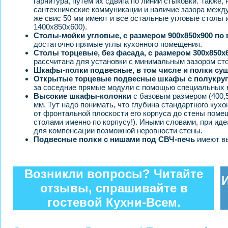
гарнитура, путем их сдвига по линии стыковки. Также
сантехнические коммуникации и наличие зазора между
же свис 50 мм имеют и все остальные угловые столы и
1400х850х600).
Столы-мойки угловые, с размером 900х850х900 по 
достаточно прямые углы кухонного помещения.
Столы торцевые, без фасада, с размером 300х850х
рассчитана для установки с минимальным зазором сто
Шкафы-полки подвесные, в том числе и полки су
Открытые торцевые подвесные шкафы с полукру
за соседние прямые модули с помощью специальных ви
Высокие шкафы-колонки
с базовым размером (400,5
мм. Тут надо понимать, что глубина стандартного кухо
от фронтальной плоскости его корпуса до стены поме
столами именно по корпусу!). Иными словами, при иде
для компенсации возможной неровности стены.
Подвесные полки с нишами под СВЧ-печь
имеют вы
Возникли вопросы? Читайте
отзывы, спрашивайте в
гостевой Кухни-Всем.