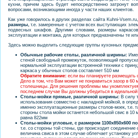
кухни, причем здесь будет непосредственно затронут в
вопросами, возникающими иногда у части наших клиентов.
Как уже говорилось в других разделах сайта Kuhni-Vsem.r
размеры,
т.е. замеренные с учетом всех выступающих элеме
подвесных шкафов. Другими словами, размеры каркасо
эксплуатации и монтажа, для которых предназначены те ил
Здесь можно выделить следующие группы кухонных предме
Обычные рабочие столы, различной ширины:
Имею
стеной свободный промежуток, позволяющий пропускат
нормальной эксплуатации встроенной техники с при
каркаса у обычных столов составляет 510 мм
Обратите внимание:
если вы планируете размещать 
Дело в том, что Вам может не понравиться зазор в 6
столешницы. Для решения проблемы мы укомплектуем 
последнем случае Вы должны убедиться в идеальной 
Столы-мойки прямые, различной ширины:
В силу 
использования совместно с накладной мойкой, в опре
именно эксплуатационные размеры столов-моек, т.е. т
стороны стола мойки останется небольшой свис в 10 м
равна 822мм
Столы-мойки угловые, с размером 1100х850х600 п
т.е. со стороны той стены, где происходит соединени
величина свиса в этом случае облегчает установку уг