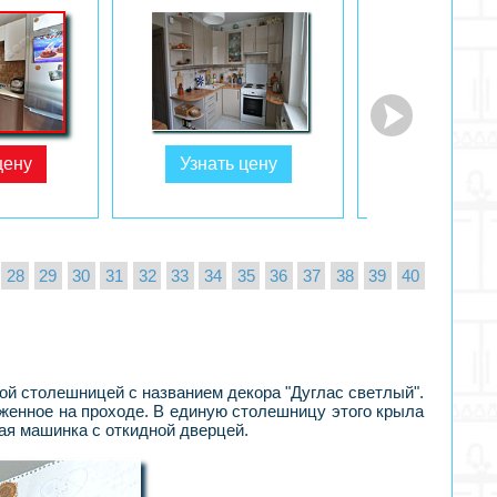
цену
Узнать цену
Узнать ц
28
29
30
31
32
33
34
35
36
37
38
39
40
ой столешницей с названием декора "Дуглас светлый".
женное на проходе. В единую столешницу этого крыла
ая машинка с откидной дверцей.