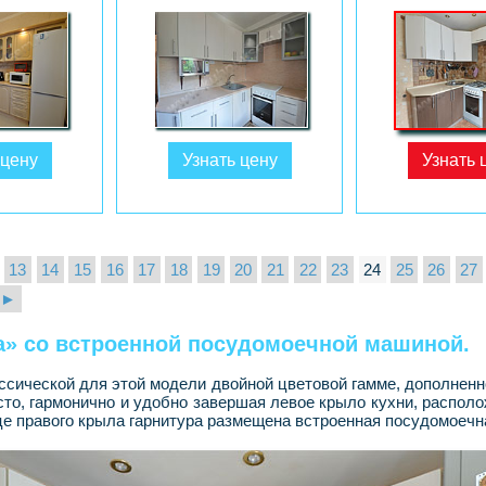
 цену
Узнать цену
Узнать 
13
14
15
16
17
18
19
20
21
22
23
24
25
26
27
►
а» со встроенной посудомоечной машиной.
ссической для этой модели двойной цветовой гамме, дополненн
то, гармонично и удобно завершая левое крыло кухни, располо
нце правого крыла гарнитура размещена встроенная посудомоечн