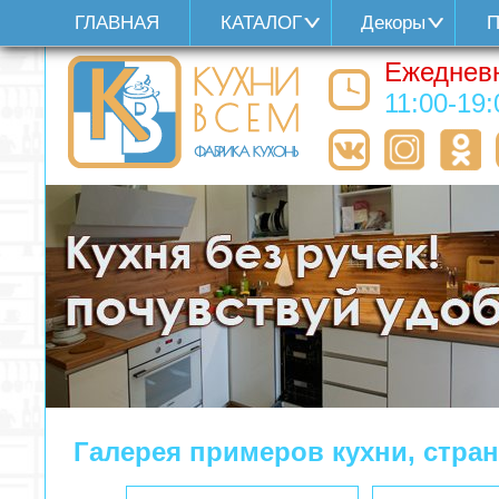
ГЛАВНАЯ
КАТАЛОГ
Декоры
П
Ежеднев
11:00-19:
Галерея примеров кухни, стра