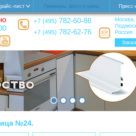
райс-лист
Примеры, фото и цены
Пресс-
но
782-60-86
Москва,
+7 (495)
Подмоск
00
782-62-76
+7 (495)
Россия ..
Заказ
•
•
•
•
ница №24.