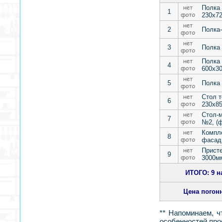
Полка 
1
230х7
2
Полка
3
Полка 
Полка 
4
600х30
5
Полка
Стол т
6
230х8
Стол-м
7
№2, (ф
Компле
8
фасад,
Присте
9
3000м
ИТОГО: 9 на
Цена погон
** Напоминаем, ч
особенностей про