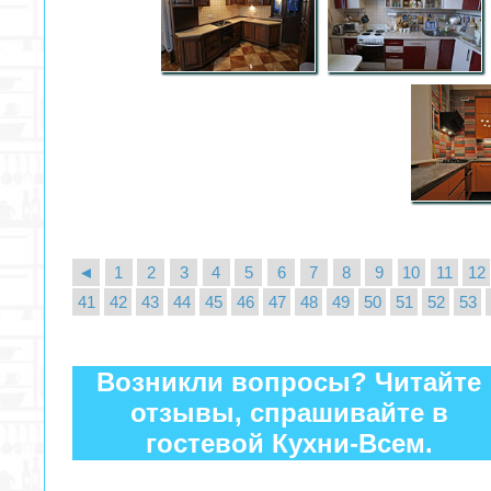
◄
1
2
3
4
5
6
7
8
9
10
11
12
41
42
43
44
45
46
47
48
49
50
51
52
53
Возникли вопросы? Читайте
отзывы, спрашивайте в
гостевой Кухни-Всем.