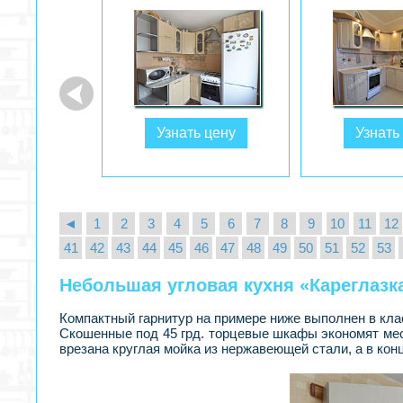
ь цену
Узнать цену
Узнать
◄
1
2
3
4
5
6
7
8
9
10
11
12
41
42
43
44
45
46
47
48
49
50
51
52
53
Небольшая угловая кухня «Кареглазк
Компактный гарнитур на примере ниже выполнен в кла
Скошенные под 45 грд. торцевые шкафы экономят мес
врезана круглая мойка из нержавеющей стали, а в ко