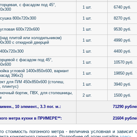
торцевая, с фасадом под 45°,
1 шт.
6740 руб.
20х300
-сушка 800х720х300
1 шт.
8270 руб.
угловая 600х720х600
1 шт.
9530 руб.
(над плитой или холодильником)
1 шт.
4990 руб.
0х300 с откидной дверцей
 400х720х300
1 шт.
4400 руб.
орцевой c фасадом под 45°,
1 шт.
10570 руб.
50х600
ойка угловой 1400х850х600, вариант
1 шт.
19850 руб.
асад 396x2)
кт для П/М 450х850х600 (столеш,
1 шт.
3940 руб.
 плинтус)
ночный бортик, ПВХ, для столешницы,
2 шт.
1500 руб.
м
имен., 10 элемент., 3.3 пог. м.:
71290 рубле
ного метра кухни в ПРИМЕРЕ**:
21604 рубле
то стоимость погонного метра - величина условная и зависит 
екта конкретного гарнитура. Подробнее об этом читайте
здесь.