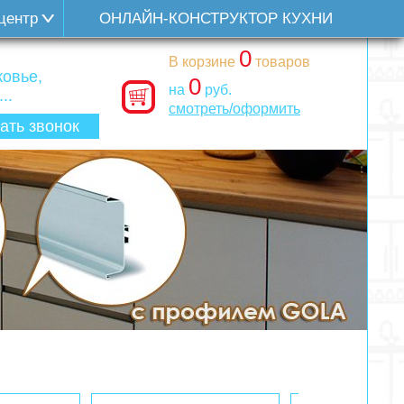
центр
ОНЛАЙН-КОНСТРУКТОР КУХНИ
0
В корзине
товаров
овье,
0
на
руб.
..
смотреть/оформить
ать звонок