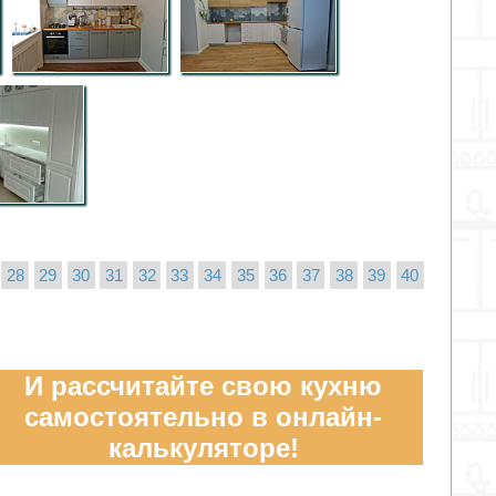
28
29
30
31
32
33
34
35
36
37
38
39
40
И рассчитайте свою кухню
самостоятельно в онлайн-
калькуляторе!