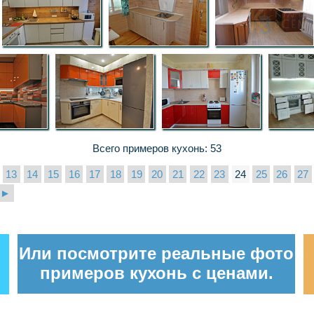
Всего примеров кухонь: 53
13
14
15
16
17
18
19
20
21
22
23
24
25
26
27
►
Или посмотрите реальные фото
примеров кухонь с ценами.