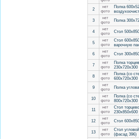
Полка 600х5
2
воздухоочис
3
Полка 300х7
4
Стол 500х85
Стол 600х85
5
варочную па
6
Стол 300х850
Полка торцев
7
230х720х300
Полка (со с
8
600х720х300
9
Полка углов
Полка (со с
10
800х720х300
Стол торцево
11
230х850х600
12
Стол 600х85
Стол угловой
13
(фасад 396)