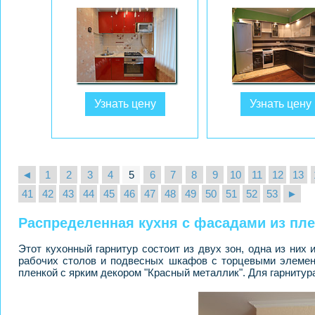
Узнать цену
Узнать цену
◄
1
2
3
4
5
6
7
8
9
10
11
12
13
41
42
43
44
45
46
47
48
49
50
51
52
53
►
Распределенная кухня с фасадами из пл
Этот кухонный гарнитур состоит из двух зон, одна из них 
рабочих столов и подвесных шкафов с торцевыми элемен
пленкой с ярким декором "Красный металлик". Для гарниту