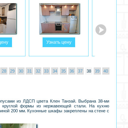
цену
Узнать цену
Узнать ц
28
29
30
31
32
33
34
35
36
37
38
39
40
рпусами из ЛДСП цвета Клен Танзай. Выбрана 38-ми
ка круглой формы из нержавеющей стали. На кухню
иной 200 мм. Кухонные шкафы закреплены на стене с