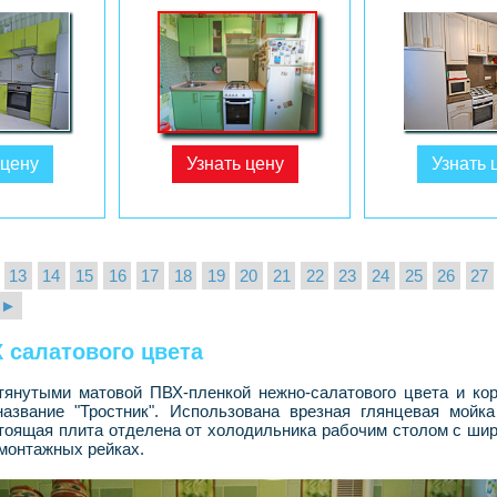
 цену
Узнать цену
Узнать 
13
14
15
16
17
18
19
20
21
22
23
24
25
26
27
►
 салатового цвета
тянутыми матовой ПВХ-пленкой нежно-салатового цвета и ко
название "Тростник". Использована врезная глянцевая мой
тоящая плита отделена от холодильника рабочим столом с шир
монтажных рейках.