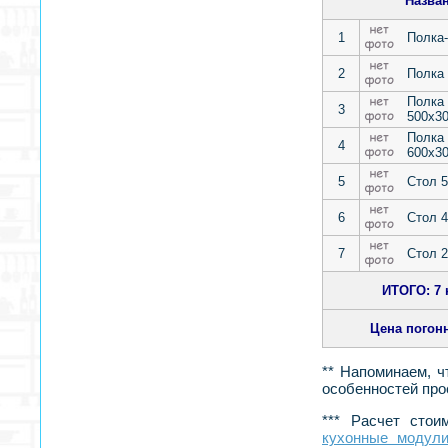
Назван
1
Полка
2
Полка 
Полка 
3
500х3
Полка 
4
600х3
5
Стол 5
6
Стол 4
7
Стол 
ИТОГО: 7 н
Цена погон
** Напоминаем, ч
особенностей про
*** Расчет стои
кухонные модули