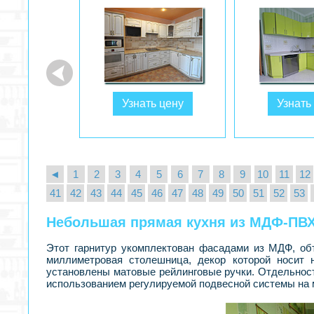
ь цену
Узнать цену
Узнать
◄
1
2
3
4
5
6
7
8
9
10
11
12
41
42
43
44
45
46
47
48
49
50
51
52
53
Небольшая прямая кухня из МДФ-ПВХ
Этот гарнитур укомплектован фасадами из МДФ, об
миллиметровая столешница, декор которой носит 
установлены матовые рейлинговые ручки. Отдельнос
использованием регулируемой подвесной системы на 