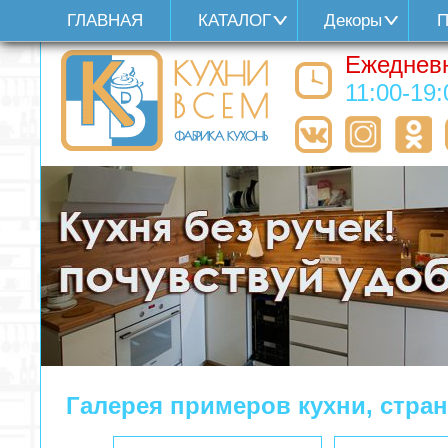
ГЛАВНАЯ
КАТАЛОГ
Декоры
П
Ежеднев
11:00-19:
Галерея примеров кухни, стра