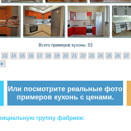
Всего примеров кухонь: 53
13
14
15
16
17
18
19
20
21
22
23
24
25
26
27
►
Или посмотрите реальные фото
примеров кухонь с ценами.
официальную группу фабрики: