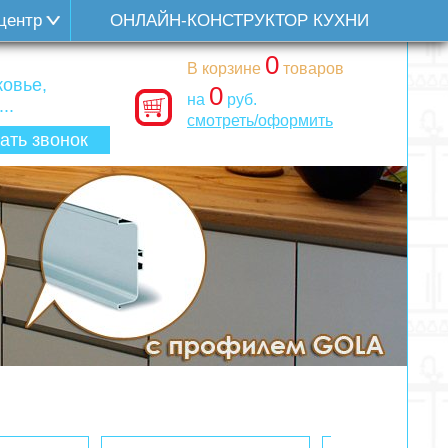
центр
ОНЛАЙН-КОНСТРУКТОР КУХНИ
0
В корзине
товаров
овье,
0
на
руб.
..
смотреть/оформить
ать звонок