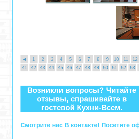
◄
1
2
3
4
5
6
7
8
9
10
11
12
41
42
43
44
45
46
47
48
49
50
51
52
53
Возникли вопросы? Читайте
отзывы, спрашивайте в
гостевой Кухни-Всем.
Смотрите нас В контакте! Посетите 