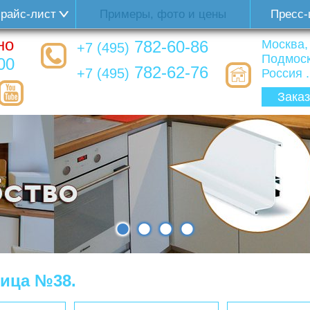
райс-лист
Примеры, фото и цены
Пресс-
но
782-60-86
Москва,
+7 (495)
Подмоск
00
782-62-76
+7 (495)
Россия ..
Заказ
•
•
•
•
ница №38.