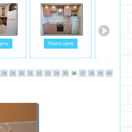
цену
Узнать цену
Узнать ц
28
29
30
31
32
33
34
35
36
37
38
39
40
.