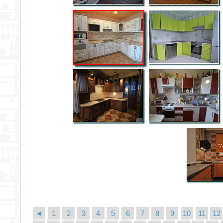
◄
1
2
3
4
5
6
7
8
9
10
11
12