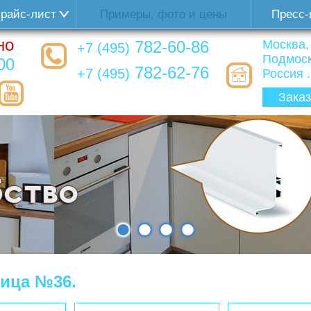
райс-лист
Примеры, фото и цены
Пресс-
но
782-60-86
Москва,
+7 (495)
Подмоск
00
782-62-76
+7 (495)
Россия ..
Заказ
•
•
•
•
ница №36.