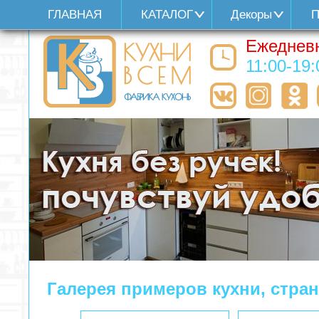
ГЛАВНАЯ
КАТАЛОГ
Декоры
П
Ежеднев
11:00-19:
Галерея примеров кухни, стра