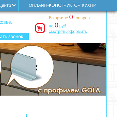
центр
ОНЛАЙН-КОНСТРУКТОР КУХНИ
0
В корзине
товаров
овье,
0
на
руб.
..
смотреть/оформить
ать звонок