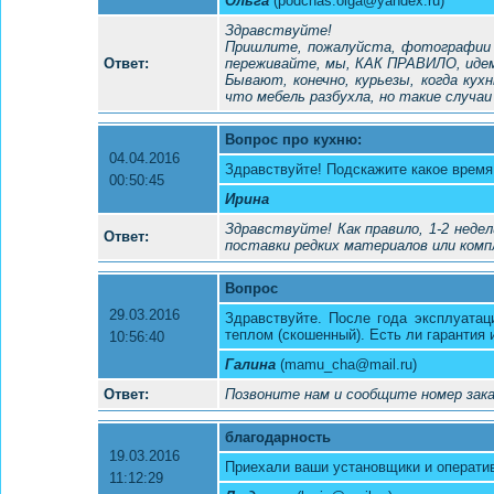
Ольга
(podchas.olga@yandex.ru)
Здравствуйте!
Пришлите, пожалуйста, фотографии д
Ответ:
переживайте, мы, КАК ПРАВИЛО, идем
Бывают, конечно, курьезы, когда кух
что мебель разбухла, но такие случаи
Вопрос про кухню:
04.04.2016
Здравствуйте! Подскажите какое время 
00:50:45
Ирина
Здравствуйте! Как правило, 1-2 недел
Ответ:
поставки редких материалов или комп
Вопрос
29.03.2016
Здравствуйте. После года эксплуатац
теплом (скошенный). Есть ли гарантия 
10:56:40
Галина
(mamu_cha@mail.ru)
Ответ:
Позвоните нам и сообщите номер зак
благодарность
19.03.2016
Приехали ваши установщики и оператив
11:12:29