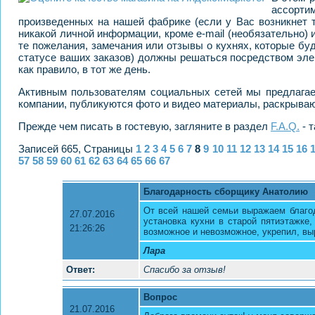
ассортим
произведенных на нашей фабрике (если у Вас возникнет т
никакой личной информации, кроме e-mail (необязательно) 
те пожелания, замечания или отзывы о кухнях, которые бу
статусе ваших заказов) должны решаться посредством эл
как правило, в тот же день.
Активным пользователям социальных сетей мы предлага
компании, публикуются фото и видео материалы, раскрыва
Прежде чем писать в гостевую, загляните в раздел
F.A.Q.
- 
Записей 665, Страницы
1
2
3
4
5
6
7
8
9
10
11
12
13
14
15
16
57
58
59
60
61
62
63
64
65
66
67
Благодарность сборщику Анатолию
От всей нашей семьи выражаем благод
27.07.2016
установка кухни в старой пятиэтажке
21:26:26
возможное и невозможное, укрепил, выр
Лара
Ответ:
Спасибо за отзыв!
Вопрос
21.07.2016