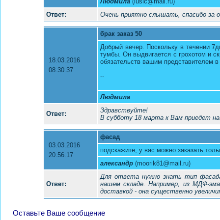
Людмила
(lusic@mail.ru)
Ответ:
Очень приятно слышать, спасибо за 
брак заказ 50
Добрый вечер. Поскольку в течении 7д
тумбы. Он выдвиг­ается с грохотом и ск
18.03.2016
обязательств вашим представи­телем в
08:30:37
--­
Людмила
Здравствуйте!
Ответ:
В субботу 18 марта к Вам приедет н
фасад
03.03.2016
подскажите, у вас можно заказать толь
20:56:17
александр
(moorik81@mail.ru)
Для ответа нужно знать тип фасада
Ответ:
нашем складе. Например, из МДФ-эма
доставкой - она существенно увеличи
Оставьте Ваше сообщение