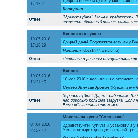
Доброго времени суток! у меня соверш
17:12:21
Катерина
Здравствуйте! Можем предложить Ва
Ответ:
закажите обратный звонок, нажав кноп
Вопрос про кухню:
10.07.2016
Добрый день! Подскажите есть ли у Ва
17:10:29
Наталья
(desskk@rambler.ru)
Ответ:
Доставка в регионы осуществляется 
Вопрос
10.05.2016
10 мая 2016 г. весь день не отвечают 
16:21:45
Сергей Александрович
(Ryazantsev@
Здравствуйте! Да, мы работаем. Види
Ответ:
нас довольно большая загрузка. Если
Вами обязательно свяжемся.
Модельная кухня "Солнышко"
04.04.2016
Здравствуйте! Купили и установили у
Уже на четырех дверцах по одной трещи
23:32:42